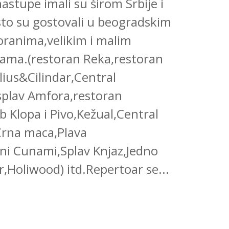
astupe imali su širom Srbije i
sto su gostovali u beogradskim
oranima,velikim i malim
ama.(restoran Reka,restoran
ius&Cilindar,Central
splav Amfora,restoran
 Klopa i Pivo,Kežual,Central
Crna maca,Plava
i Cunami,Splav Knjaz,Jedno
,Holiwood) itd.Repertoar se
...