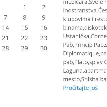
muzičara.Svoje n
1
2
inostranstva.Če
7
8
9
klubovima i rest
14
15
16
binama,diskotek
Ustanička,Cornel
21
22
23
Pab,Princip Pab,
28
29
30
Diplomatique,pab
pab,Plato,splav 
Laguna,apartman
mesto,Shisha bar
Pročitajte još