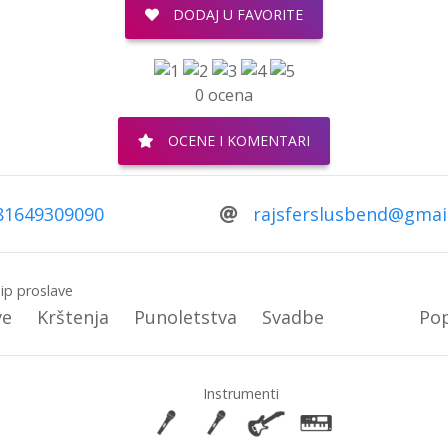
DODAJ U FAVORITE
0 ocena
OCENE I KOMENTARI
81649309090
rajsferslusbend@gmai
ip proslave
ve
Krštenja
Punoletstva
Svadbe
Po
Instrumenti