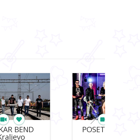
TIOCI BEND
Trocadero Band
Kraljevo