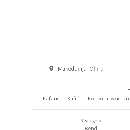
Makedonija, Ohrid
Kafane
Kafići
Korporativne pr
Vrsta grupe
Bend