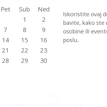
Pet
Sub
Ned
Iskoristite ovaj
1
2
bavite, kako ste 
7
8
9
osobine ili even
14
15
16
poslu.
21
22
23
28
29
30