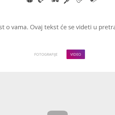
t o vama. Ovaj tekst će se videti u pretr
FOTOGRAFIJE
VIDEO