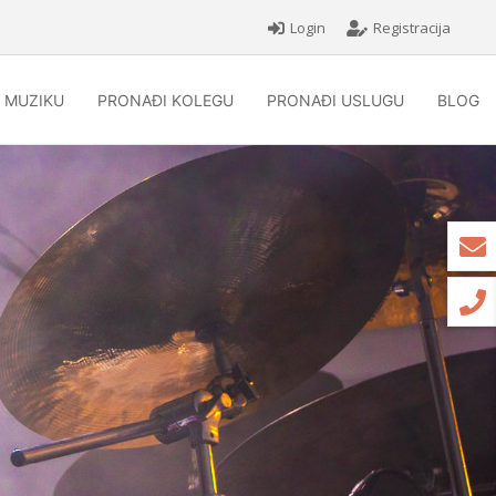
Login
Registracija
 MUZIKU
PRONAĐI KOLEGU
PRONAĐI USLUGU
BLOG