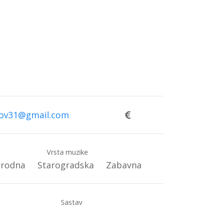
ov31@gmail.com
Vrsta muzike
rodna
Starogradska
Zabavna
Sastav