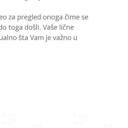
 deo za pregled onoga čime se
do toga došli. Vaše lične
tualno šta Vam je važno u