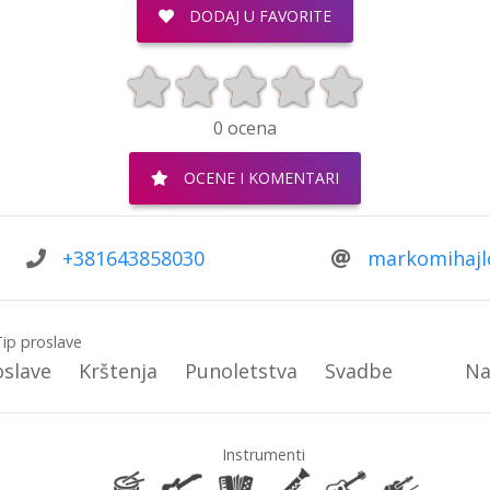
DODAJ U FAVORITE
0 ocena
OCENE I KOMENTARI
+381643858030
markomihajl
Tip proslave
oslave
Krštenja
Punoletstva
Svadbe
Na
Instrumenti