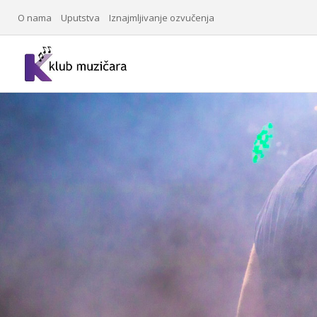
O nama
Uputstva
Iznajmljivanje ozvučenja