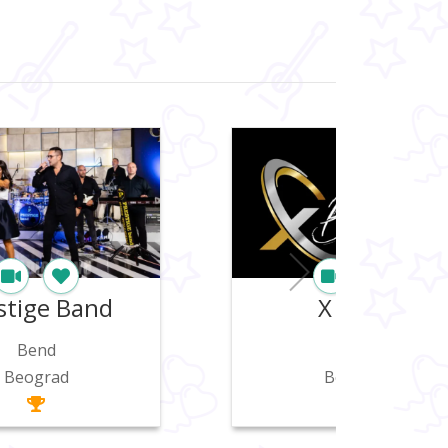
X band
EROS BAND
Bend
Bend
Beograd
Jagodina