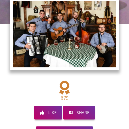
679
LIKE
SHARE